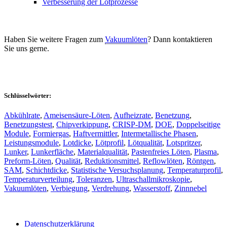
Verbesserung der Lötprozesse
Haben Sie weitere Fragen zum
Vakuumlöten
? Dann kontaktieren
Sie uns gerne.
Kontakt
Schlüsselwörter:
Abkühlrate
,
Ameisensäure-Löten
,
Aufheizrate
,
Benetzung
,
Benetzungstest
,
Chipverkippung
,
CRISP-DM
,
DOE
,
Doppelseitige
Module
,
Formiergas
,
Haftvermittler
,
Intermetallische Phasen
,
Leistungsmodule
,
Lotdicke
,
Lötprofil
,
Lötqualität
,
Lotspritzer
,
Lunker
,
Lunkerfläche
,
Materialqualität
,
Pastenfreies Löten
,
Plasma
,
Preform-Löten
,
Qualität
,
Reduktionsmittel
,
Reflowlöten
,
Röntgen
,
SAM
,
Schichtdicke
,
Statistische Versuchsplanung
,
Temperaturprofil
,
Temperaturverteilung
,
Toleranzen
,
Ultraschallmikroskopie
,
Vakuumlöten
,
Verbiegung
,
Verdrehung
,
Wasserstoff
,
Zinnnebel
Datenschutzerklärung