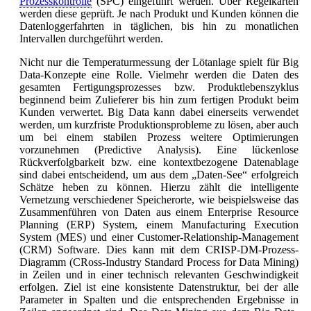
Prozesskontrolle
(SPC) eingeführt werden. Über Regelkarten
werden diese geprüft. Je nach Produkt und Kunden können die
Datenloggerfahrten in täglichen, bis hin zu monatlichen
Intervallen durchgeführt werden.
Nicht nur die Temperaturmessung der Lötanlage spielt für Big
Data-Konzepte eine Rolle. Vielmehr werden die Daten des
gesamten Fertigungsprozesses bzw. Produktlebenszyklus
beginnend beim Zulieferer bis hin zum fertigen Produkt beim
Kunden verwertet. Big Data kann dabei einerseits verwendet
werden, um kurzfriste Produktionsprobleme zu lösen, aber auch
um bei einem stabilen Prozess weitere Optimierungen
vorzunehmen (Predictive Analysis). Eine lückenlose
Rückverfolgbarkeit bzw. eine kontextbezogene Datenablage
sind dabei entscheidend, um aus dem „Daten-See“ erfolgreich
Schätze heben zu können. Hierzu zählt die intelligente
Vernetzung verschiedener Speicherorte, wie beispielsweise das
Zusammenführen von Daten aus einem Enterprise Resource
Planning (ERP) System, einem Manufacturing Execution
System (MES) und einer Customer-Relationship-Management
(CRM) Software. Dies kann mit dem CRISP-DM-Prozess-
Diagramm (CRoss-Industry Standard Process for Data Mining)
in Zeilen und in einer technisch relevanten Geschwindigkeit
erfolgen. Ziel ist eine konsistente Datenstruktur, bei der alle
Parameter in Spalten und die entsprechenden Ergebnisse in