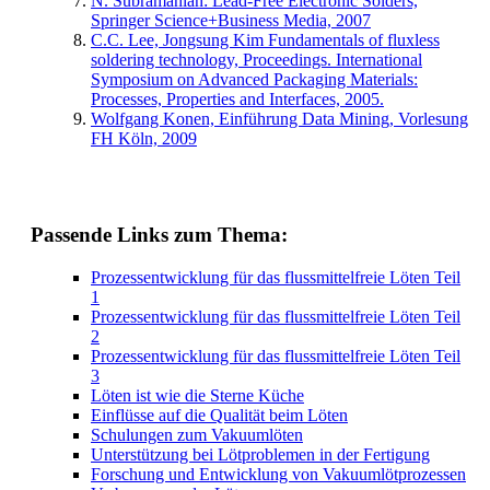
N. Subramanian: Lead-Free Electronic Solders,
Springer Science+Business Media, 2007
C.C. Lee, Jongsung Kim Fundamentals of fluxless
soldering technology, Proceedings. International
Symposium on Advanced Packaging Materials:
Processes, Properties and Interfaces, 2005.
Wolfgang Konen, Einführung Data Mining, Vorlesung
FH Köln, 2009
Passende Links zum Thema:
Prozessentwicklung für das flussmittelfreie Löten Teil
1
Prozessentwicklung für das flussmittelfreie Löten Teil
2
Prozessentwicklung für das flussmittelfreie Löten Teil
3
Löten ist wie die Sterne Küche
Einflüsse auf die Qualität beim Löten
Schulungen zum Vakuumlöten
Unterstützung bei Lötproblemen in der Fertigung
Forschung und Entwicklung von Vakuumlötprozessen