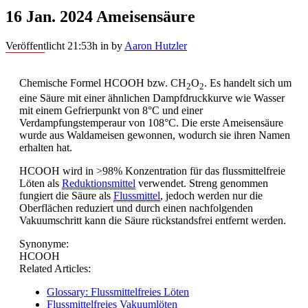
16 Jan. 2024
Ameisensäure
Veröffentlicht 21:53h
in
by
Aaron Hutzler
Chemische Formel HCOOH bzw. CH
O
. Es handelt sich um
2
2
eine Säure mit einer ähnlichen Dampfdruckkurve wie Wasser
mit einem Gefrierpunkt von 8°C und einer
Verdampfungstemperaur von 108°C. Die erste Ameisensäure
wurde aus Waldameisen gewonnen, wodurch sie ihren Namen
erhalten hat.
HCOOH wird in >98% Konzentration für das flussmittelfreie
Löten als
Reduktionsmittel
verwendet. Streng genommen
fungiert die Säure als
Flussmittel
, jedoch werden nur die
Oberflächen reduziert und durch einen nachfolgenden
Vakuumschritt kann die Säure rückstandsfrei entfernt werden.
Synonyme:
HCOOH
Related Articles:
Glossary: Flussmittelfreies Löten
Flussmittelfreies Vakuumlöten