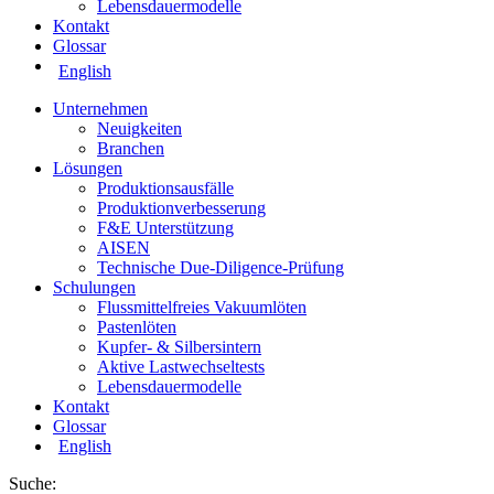
Lebensdauermodelle
Kontakt
Glossar
English
Unternehmen
Neuigkeiten
Branchen
Lösungen
Produktionsausfälle
Produktionverbesserung
F&E Unterstützung
AISEN
Technische Due-Diligence-Prüfung
Schulungen
Flussmittelfreies Vakuumlöten
Pastenlöten
Kupfer- & Silbersintern
Aktive Lastwechseltests
Lebensdauermodelle
Kontakt
Glossar
English
Suche: