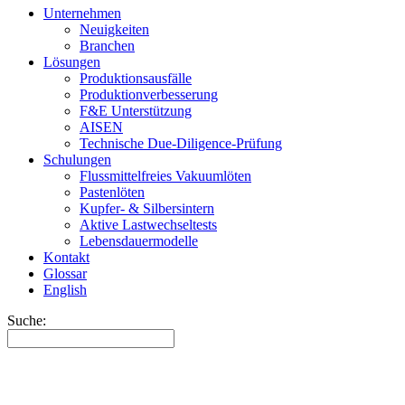
Unternehmen
Neuigkeiten
Branchen
Lösungen
Produktionsausfälle
Produktionverbesserung
F&E Unterstützung
AISEN
Technische Due-Diligence-Prüfung
Schulungen
Flussmittelfreies Vakuumlöten
Pastenlöten
Kupfer- & Silbersintern
Aktive Lastwechseltests
Lebensdauermodelle
Kontakt
Glossar
English
Suche: