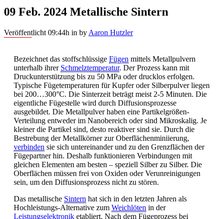
09 Feb. 2024
Metallische Sintern
Veröffentlicht 09:44h
in
by
Aaron Hutzler
Bezeichnet das stoffschlüssige
Fügen
mittels Metallpulvern
unterhalb ihrer
Schmelztemperatur
. Der Prozess kann mit
Druckunterstützung bis zu 50 MPa oder drucklos erfolgen.
Typische Fügetemperaturen für Kupfer oder Silberpulver liegen
bei 200…300°C. Die Sinterzeit beträgt meist 2-5 Minuten. Die
eigentliche Fügestelle wird durch Diffusionsprozesse
ausgebildet. Die Metallpulver haben eine Partikelgrößen-
Verteilung entweder im Nanobereich oder sind Mikroskalig. Je
kleiner die Partikel sind, desto reaktiver sind sie. Durch die
Bestrebung der Metallkörner zur Oberflächenminiierung,
verbinden
sie sich untereinander und zu den Grenzflächen der
Fügepartner hin. Deshalb funktionieren Verbindungen mit
gleichen Elementen am besten – speziell Silber zu Silber. Die
Oberflächen müssen frei von Oxiden oder Verunreinigungen
sein, um den Diffusionsprozess nicht zu stören.
Das metallische
Sintern
hat sich in den letzten Jahren als
Hochleistungs-Alternative zum
Weichlöten
in der
Leistungselektronik
etabliert. Nach dem Fügeprozess bei