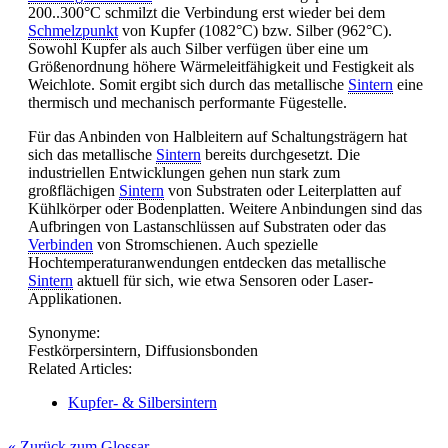
200..300°C schmilzt die Verbindung erst wieder bei dem
Schmelzpunkt
von Kupfer (1082°C) bzw. Silber (962°C).
Sowohl Kupfer als auch Silber verfügen über eine um
Größenordnung höhere Wärmeleitfähigkeit und Festigkeit als
Weichlote. Somit ergibt sich durch das metallische
Sintern
eine
thermisch und mechanisch performante Fügestelle.
Für das Anbinden von Halbleitern auf Schaltungsträgern hat
sich das metallische
Sintern
bereits durchgesetzt. Die
industriellen Entwicklungen gehen nun stark zum
großflächigen
Sintern
von Substraten oder Leiterplatten auf
Kühlkörper oder Bodenplatten. Weitere Anbindungen sind das
Aufbringen von Lastanschlüssen auf Substraten oder das
Verbinden
von Stromschienen. Auch spezielle
Hochtemperaturanwendungen entdecken das metallische
Sintern
aktuell für sich, wie etwa Sensoren oder Laser-
Applikationen.
Synonyme:
Festkörpersintern, Diffusionsbonden
Related Articles:
Kupfer- & Silbersintern
« Zurück zum Glossar