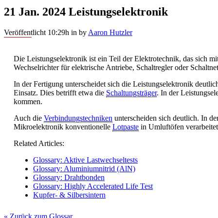
21 Jan. 2024
Leistungselektronik
Veröffentlicht 10:29h
in
by
Aaron Hutzler
Die Leistungselektronik ist ein Teil der Elektrotechnik, das sic
Wechselrichter für elektrische Antriebe, Schaltregler oder Schaltnet
In der Fertigung unterscheidet sich die Leistungselektronik deut
Einsatz. Dies betrifft etwa die
Schaltungsträger
. In der Leistungse
kommen.
Auch die
Verbindungstechniken
unterscheiden sich deutlich. In de
Mikroelektronik konventionelle
Lotpaste
in Umluftöfen verarbeitet
Related Articles:
Glossary: Aktive Lastwechseltests
Glossary: Aluminiumnitrid (AlN)
Glossary: Drahtbonden
Glossary: Highly Accelerated Life Test
Kupfer- & Silbersintern
« Zurück zum Glossar