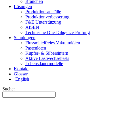
Branchen
Lösungen
Produktionsausfälle
Produktionverbesserung
F&E Unterstützung
AISEN
Technische Due-Diligence-Prüfung
Schulungen
Flussmittelfreies Vakuumlöten
Pastenlöten
Kupfer- & Silbersintern
Aktive Lastwechseltests
Lebensdauermodelle
Kontakt
Glossar
English
Suche: