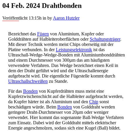
04 Feb. 2024
Drahtbonden
Veröffentlicht 13:15h
in
by
Aaron Hutzler
Bezeichnet das
Fügen
von Aluminium, Kupfer oder
Golddrähten auf Halbleiteroberflächen oder
Schaltungsträger
.
Mit dieser Technik werden meist Chips oberseitig mit der
Platine verbunden. In der
Leistungselektronik
ist das
Ultraschall-Wedge-Wedge-Bonden mit Aluminiumbonddrähten
und einem Durchmesser von 300µm das am häufigsten
verwendete Verfahren. Das Wedge bezeichnet einen Keil in
dem der Draht geführt wird und die Ultraschallenergie
aufgebracht wird. Die eigentliche Fügestelle kommt durch
Ultraschallschweißen
zu Stande.
Für das
Bonden
von Kupferdrähten muss meist eine
Kupferzwischenschicht auf die Halbleiter aufgebracht werden,
da Kupfer härter ist als Aluminium und den
Chip
sonst
beschädigen würde. Beim
Bonden
von Golddraht werden
geringere Draht-Durchmesser von 20µm oder weniger
verwendet. Hier kommt das sogenannte Ball-Wedge Verfahren
zum Einsatz. Dabei wird der Golddraht mittels elektrischer
Energie angeschmolzen, sodass sich eine Kugel (Ball) bildet.