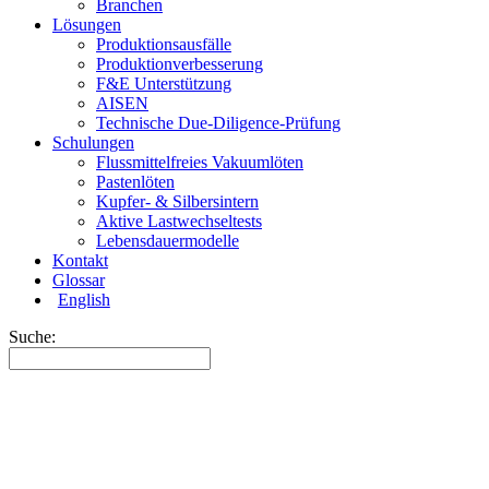
Branchen
Lösungen
Produktionsausfälle
Produktionverbesserung
F&E Unterstützung
AISEN
Technische Due-Diligence-Prüfung
Schulungen
Flussmittelfreies Vakuumlöten
Pastenlöten
Kupfer- & Silbersintern
Aktive Lastwechseltests
Lebensdauermodelle
Kontakt
Glossar
English
Suche: