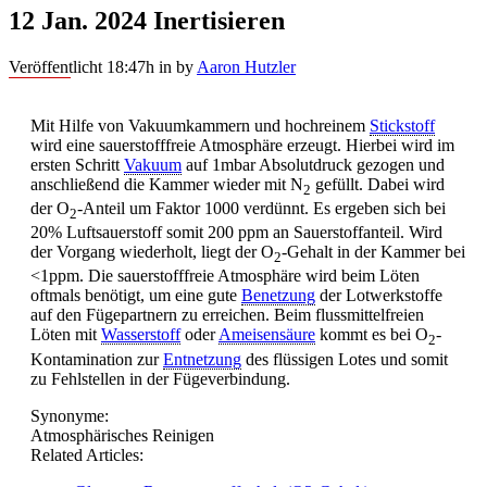
12 Jan. 2024
Inertisieren
Veröffentlicht 18:47h
in
by
Aaron Hutzler
Mit Hilfe von Vakuumkammern und hochreinem
Stickstoff
wird eine sauerstofffreie Atmosphäre erzeugt. Hierbei wird im
ersten Schritt
Vakuum
auf 1mbar Absolutdruck gezogen und
anschließend die Kammer wieder mit N
gefüllt. Dabei wird
2
der O
-Anteil um Faktor 1000 verdünnt. Es ergeben sich bei
2
20% Luftsauerstoff somit 200 ppm an Sauerstoffanteil. Wird
der Vorgang wiederholt, liegt der O
-Gehalt in der Kammer bei
2
<1ppm. Die sauerstofffreie Atmosphäre wird beim Löten
oftmals benötigt, um eine gute
Benetzung
der Lotwerkstoffe
auf den Fügepartnern zu erreichen. Beim flussmittelfreien
Löten mit
Wasserstoff
oder
Ameisensäure
kommt es bei O
-
2
Kontamination zur
Entnetzung
des flüssigen Lotes und somit
zu Fehlstellen in der Fügeverbindung.
Synonyme:
Atmosphärisches Reinigen
Related Articles: