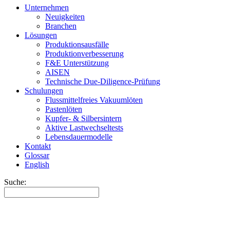
Unternehmen
Neuigkeiten
Branchen
Lösungen
Produktionsausfälle
Produktionverbesserung
F&E Unterstützung
AISEN
Technische Due-Diligence-Prüfung
Schulungen
Flussmittelfreies Vakuumlöten
Pastenlöten
Kupfer- & Silbersintern
Aktive Lastwechseltests
Lebensdauermodelle
Kontakt
Glossar
English
Suche: