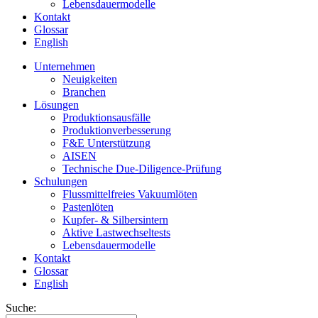
Lebensdauermodelle
Kontakt
Glossar
English
Unternehmen
Neuigkeiten
Branchen
Lösungen
Produktionsausfälle
Produktionverbesserung
F&E Unterstützung
AISEN
Technische Due-Diligence-Prüfung
Schulungen
Flussmittelfreies Vakuumlöten
Pastenlöten
Kupfer- & Silbersintern
Aktive Lastwechseltests
Lebensdauermodelle
Kontakt
Glossar
English
Suche: