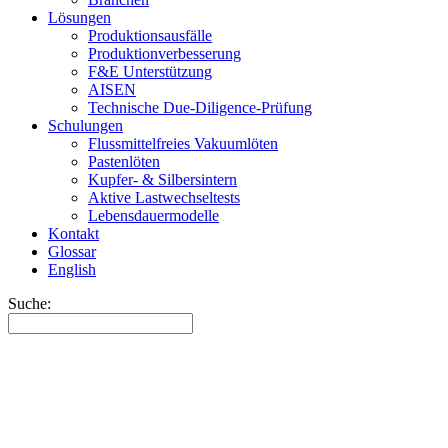
Lösungen
Produktionsausfälle
Produktionverbesserung
F&E Unterstützung
AISEN
Technische Due-Diligence-Prüfung
Schulungen
Flussmittelfreies Vakuumlöten
Pastenlöten
Kupfer- & Silbersintern
Aktive Lastwechseltests
Lebensdauermodelle
Kontakt
Glossar
English
Suche: