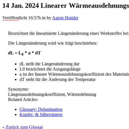
14 Jan. 2024
Linearer Wärmeausdehnungsk
Veröffentlicht 16:57h
in
by
Aaron Hutzler
Bezeichnet die linearisierte Längenänderung eines Werkstoffes bei 
Die Längenänderung wird wie folgt beschrieben:
dL = L
* a * dT
0
dL stellt die Längenänderung dar
L0 bezeichnet die Ausgangslänge
a ist der lineare Wärmeausdehnungskoeffizient des Material
dT steht für die Änderung der Temperatur
Synonyme:
Längenausdehnungskoeffizient, Wärmedehnung
Related Articles:
Glossary: Delamination
Kupfer- & Silbersintern
« Zurück zum Glossar