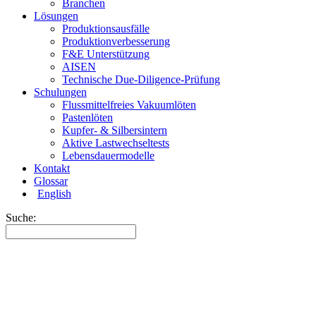
Branchen
Lösungen
Produktionsausfälle
Produktionverbesserung
F&E Unterstützung
AISEN
Technische Due-Diligence-Prüfung
Schulungen
Flussmittelfreies Vakuumlöten
Pastenlöten
Kupfer- & Silbersintern
Aktive Lastwechseltests
Lebensdauermodelle
Kontakt
Glossar
English
Suche: