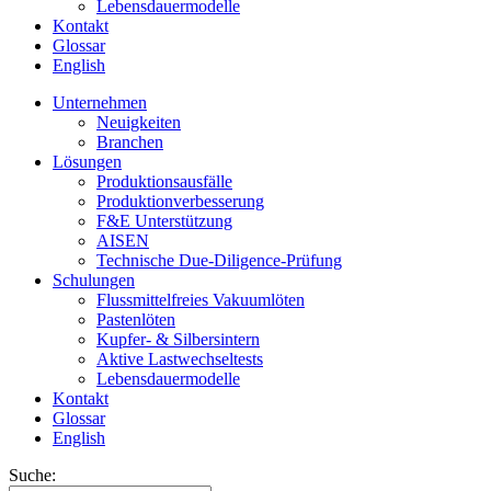
Lebensdauermodelle
Kontakt
Glossar
English
Unternehmen
Neuigkeiten
Branchen
Lösungen
Produktionsausfälle
Produktionverbesserung
F&E Unterstützung
AISEN
Technische Due-Diligence-Prüfung
Schulungen
Flussmittelfreies Vakuumlöten
Pastenlöten
Kupfer- & Silbersintern
Aktive Lastwechseltests
Lebensdauermodelle
Kontakt
Glossar
English
Suche: